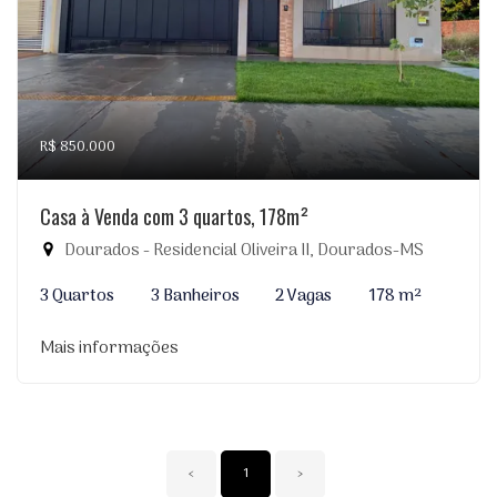
R$ 850.000
Casa à Venda com 3 quartos, 178m²
Dourados - Residencial Oliveira II, Dourados-MS
3 Quartos
3 Banheiros
2 Vagas
178 m²
Mais informações
‹
1
›