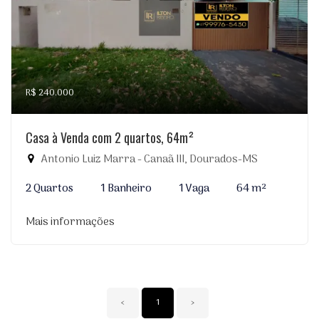
R$ 240.000
Casa à Venda com 2 quartos, 64m²
Antonio Luiz Marra - Canaã III, Dourados-MS
2 Quartos
1 Banheiro
1 Vaga
64 m²
Mais informações
‹
1
›