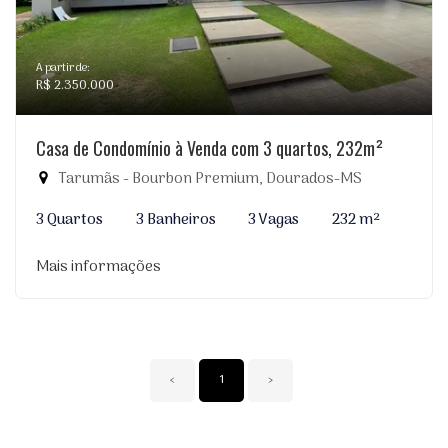
A partir de:
R$ 2.350.000
Casa de Condomínio à Venda com 3 quartos, 232m²
Tarumãs - Bourbon Premium, Dourados-MS
3 Quartos
3 Banheiros
3 Vagas
232 m²
Mais informações
‹
1
›