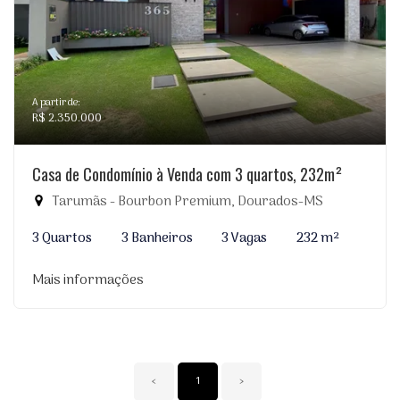
A partir de:
R$ 2.350.000
Casa de Condomínio à Venda com 3 quartos, 232m²
Tarumãs - Bourbon Premium, Dourados-MS
3 Quartos
3 Banheiros
3 Vagas
232 m²
Mais informações
‹
1
›