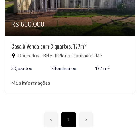
R$ 650.000
Casa à Venda com 3 quartos, 177m²
Dourados - BNH III Plano, Dourados-MS
3 Quartos
2 Banheiros
177 m²
Mais informações
‹
1
›