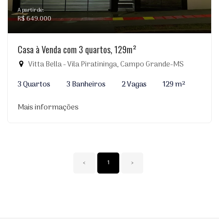
A partir de:
R$ 649.000
Casa à Venda com 3 quartos, 129m²
Vitta Bella - Vila Piratininga, Campo Grande-MS
3 Quartos
3 Banheiros
2 Vagas
129 m²
Mais informações
‹
1
›