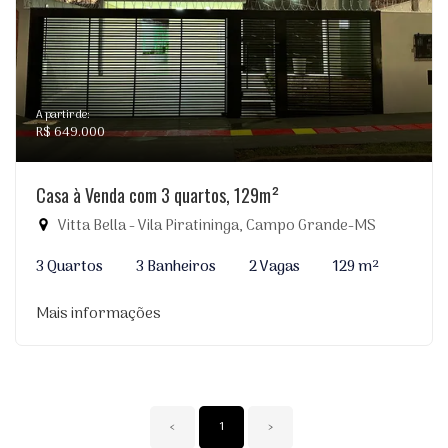
A partir de:
R$ 649.000
Casa à Venda com 3 quartos, 129m²
Vitta Bella - Vila Piratininga, Campo Grande-MS
3 Quartos
3 Banheiros
2 Vagas
129 m²
Mais informações
‹
1
›