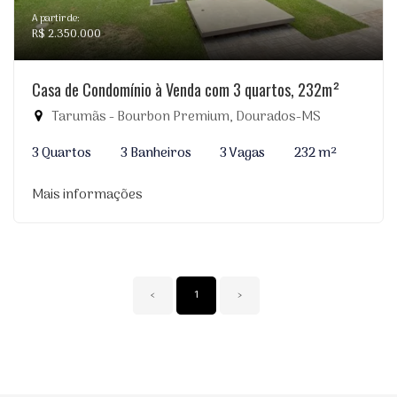
A partir de:
R$ 2.350.000
Casa de Condomínio à Venda com 3 quartos, 232m²
Tarumãs - Bourbon Premium, Dourados-MS
3 Quartos
3 Banheiros
3 Vagas
232 m²
Mais informações
‹
1
›