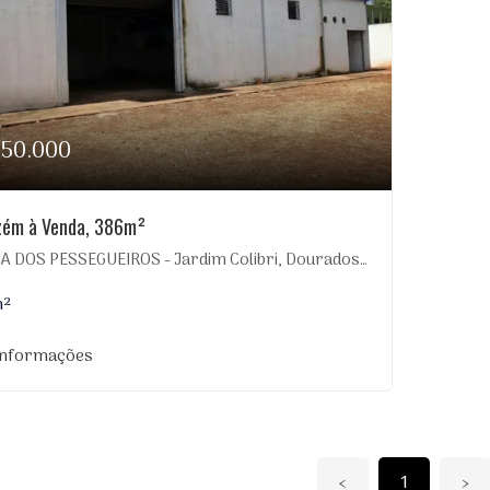
750.000
ém à Venda, 386m²
 DOS PESSEGUEIROS - Jardim Colibri, Dourados-MS
m²
informações
‹
1
›