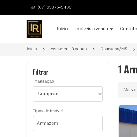
(67) 99976-5430
Página inicial
Início
Imóveis a venda
Contat
Início
Armazéns à venda
Dourados/MS
1 Ar
Filtrar
Transação
Ordenar
Tipos de imóvel