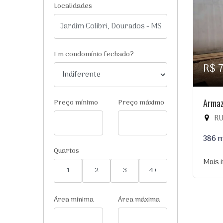
Localidades
Em condomínio fechado?
R$ 
Armaz
Preço mínimo
Preço máximo
RUA
386 
Quartos
Mais 
1
2
3
4+
Área mínima
Área máxima