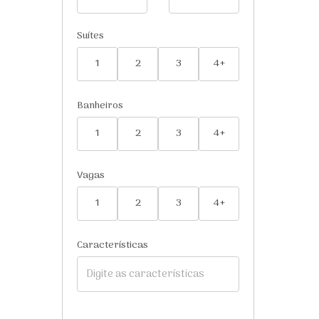
Suítes
1
2
3
4+
Banheiros
1
2
3
4+
Vagas
1
2
3
4+
Características