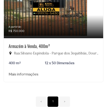
A partir de:
R$ 750.000
Armazém à Venda, 400m²
Rua Silvano Espindola - Parque dos Jequitibás, Dourados-MS
400 m²
12 x 50 Dimensões
Mais informações
‹
1
›