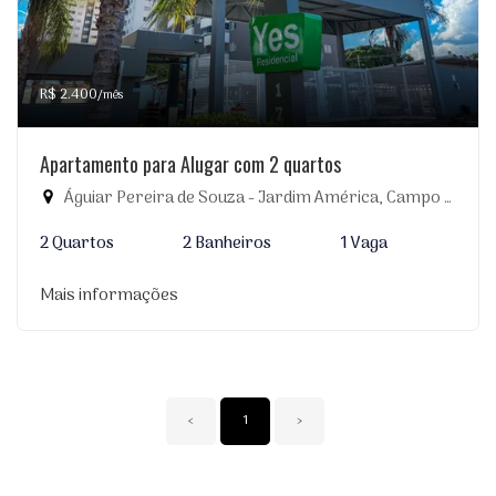
R$ 2.400
/mês
Apartamento para Alugar com 2 quartos
Águiar Pereira de Souza - Jardim América, Campo Grande-MS
2 Quartos
2 Banheiros
1 Vaga
Mais informações
‹
1
›