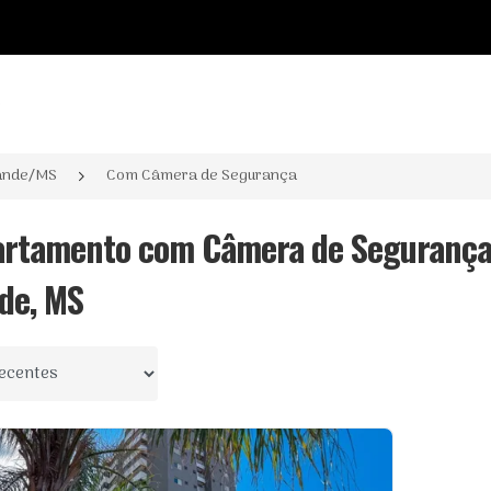
o
ande/MS
Com Câmera de Segurança
artamento com Câmera de Segurança
de, MS
 por