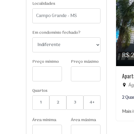
Localidades
Em condomínio fechado?
R$ 
Preço mínimo
Preço máximo
Apart
Águ
Quartos
2 Qua
1
2
3
4+
Mais 
Área mínima
Área máxima