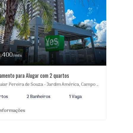
2.400
/mês
amento para Alugar com 2 quartos
iar Pereira de Souza - Jardim América, Campo Grande-MS
rtos
2 Banheiros
1 Vaga
informações