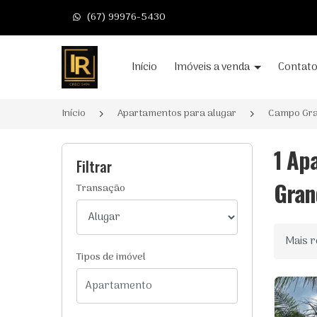
(67) 99976-5430
Página inicial
Início
Imóveis a venda
Contat
Início
Apartamentos para alugar
Campo Gr
1 Ap
Filtrar
Gran
Transação
Ordenar
Tipos de imóvel