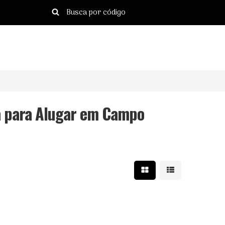
 para Alugar em Campo
Mostrar resultados e
Mostrar resulta