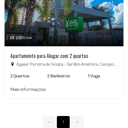
R$ 2.400
/mês
Apartamento para Alugar com 2 quartos
Águiar Pereira de Souza - Jardim América, Campo Grande-MS
2 Quartos
2 Banheiros
1 Vaga
Mais informações
‹
1
›