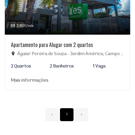
R$ 2.400
/mês
Apartamento para Alugar com 2 quartos
Águiar Pereira de Souza - Jardim América, Campo Grande-MS
2 Quartos
2 Banheiros
1 Vaga
Mais informações
‹
1
›