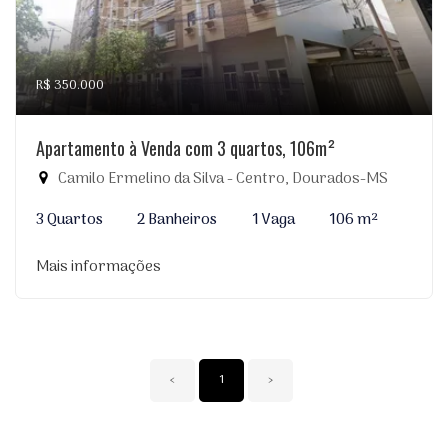
R$ 350.000
Apartamento à Venda com 3 quartos, 106m²
Camilo Ermelino da Silva - Centro, Dourados-MS
3 Quartos
2 Banheiros
1 Vaga
106 m²
Mais informações
‹
1
›