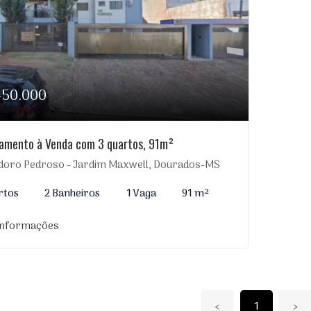
450.000
amento à Venda com 3 quartos, 91m²
idoro Pedroso - Jardim Maxwell, Dourados-MS
rtos
2 Banheiros
1 Vaga
91 m²
informações
‹
1
›