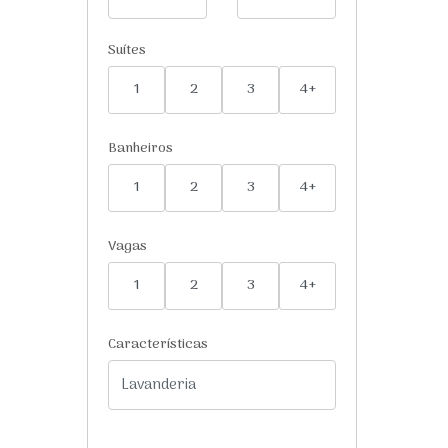
Suítes
1
2
3
4+
Banheiros
1
2
3
4+
Vagas
1
2
3
4+
Características