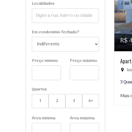
Localidades
Em condomínio fechado?
R$ 
Apart
Preço mínimo
Preço máximo
Is
3 Qua
Quartos
Mais 
1
2
3
4+
Área mínima
Área máxima