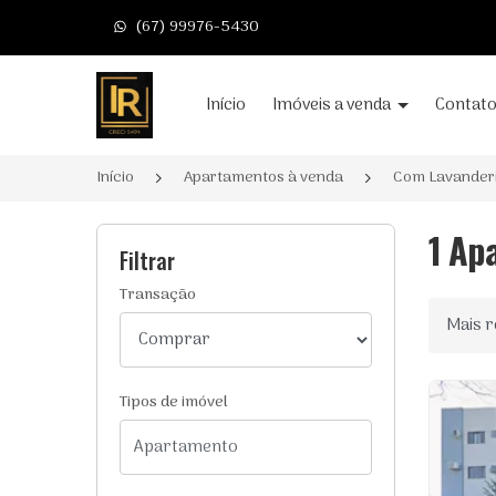
(67) 99976-5430
Página inicial
Início
Imóveis a venda
Contat
Início
Apartamentos à venda
Com Lavander
1 Ap
Filtrar
Transação
Ordenar
Tipos de imóvel